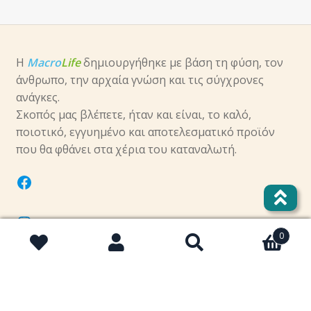
Η
Macro
Life
δημιουργήθηκε με βάση τη φύση, τον
άνθρωπο, την αρχαία γνώση και τις σύγχρονες
ανάγκες.
Σκοπός μας βλέπετε, ήταν και είναι, το καλό,
ποιοτικό, εγγυημένο και αποτελεσματικό προϊόν
που θα φθάνει στα χέρια του καταναλωτή.
facebook
instagram
0
Αναζήτηση
Αναζήτηση
twitter
για: