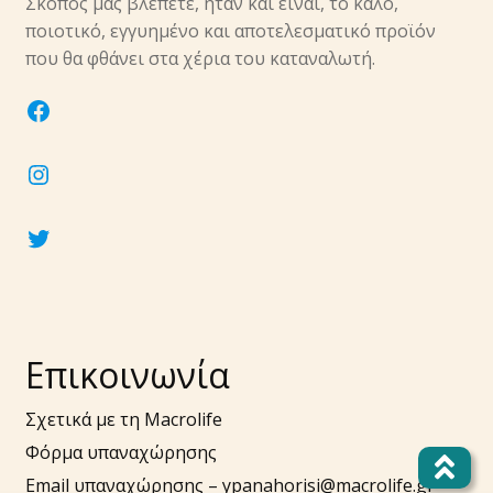
Σκοπός μας βλέπετε, ήταν και είναι, το καλό,
ποιοτικό, εγγυημένο και αποτελεσματικό προϊόν
που θα φθάνει στα χέρια του καταναλωτή.
facebook
instagram
twitter
Επικοινωνία
Σχετικά με τη Macrolife
Φόρμα υπαναχώρησης
Email υπαναχώρησης –
ypanahorisi@macrolife.gr