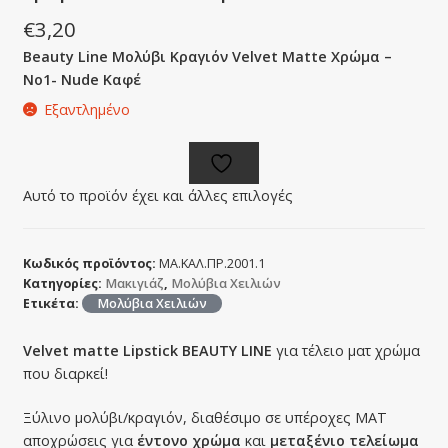
€
3,20
Beauty Line Μολύβι Κραγιόν Velvet Matte Χρώμα –
No1- Nude Καφέ
Εξαντλημένο
Αυτό το προϊόν έχει και άλλες επιλογές
Κωδικός προϊόντος:
ΜΑ.ΚΑΛ.ΠΡ.2001.1
Κατηγορίες:
Μακιγιάζ
,
Μολύβια Χειλιών
Ετικέτα:
Μολύβια Χειλιών
Velvet matte Lipstick BEAUTY LINE
για τέλειo ματ χρώμα
που διαρκεί!
Ξύλινο μολύβι/κραγιόν, διαθέσιμο σε υπέροχες ΜΑΤ
αποχρώσεις για
έντονο χρώμα
και
μεταξένιο τελείωμα