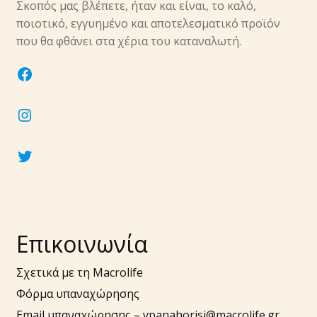
Σκοπός μας βλέπετε, ήταν και είναι, το καλό,
ποιοτικό, εγγυημένο και αποτελεσματικό προϊόν
που θα φθάνει στα χέρια του καταναλωτή.
facebook
instagram
twitter
Επικοινωνία
Σχετικά με τη Macrolife
Φόρμα υπαναχώρησης
Email υπαναχώρησης –
ypanahorisi@macrolife.gr