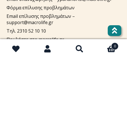
Φόρμα επίλυσης προβλημάτων
Email επίλυσης προβλημάτων –
support@macrolife.gr
Τηλ. 2310 52 10 10
Πουλήστε στο macrolife.gr
0
Αναζήτηση
Αναζήτηση
για:
Λογαριασμός
Cart
Στοιχεία λογαριασμού
Lost password
Τρόποι πληρωμής