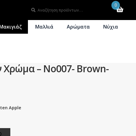
0
Αναζήτηση
Αναζήτηση
για:
Μακιγιάζ
Μαλλιά
Αρώματα
Νύχια
ν Χρώμα – No007- Brown-
ten Apple