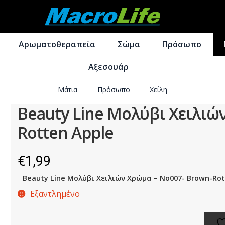
Απευθείας
Μετάβαση
μετάβαση
σε
Αρωματοθεραπεία
Σώμα
Πρόσωπο
στην
περιεχόμενο
πλοήγηση
Αξεσουάρ
Μάτια
Πρόσωπο
Χείλη
Beauty Line Μολύβι Χειλιώ
Rotten Apple
€
1,99
Beauty Line Μολύβι Χειλιών Χρώμα – No007- Brown-Rot
Εξαντλημένο