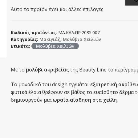
Αυτό το προϊόν έχει και άλλες επιλογές
Κωδικός προϊόντος:
ΜΑ.ΚΑΛ.ΠΡ.2035.007
Κατηγορίες:
Μακιγιάζ
,
Μολύβια Χειλιών
Ετικέτα:
Μολύβια Χειλιών
Με το
μολύβι ακριβείας
της Βeauty Line το περίγραμμ
Το μοναδικό του design εγγυάται
εξαιρετική ακρίβει
φυτικά έλαια θρέφουν σε βάθος το ευαίσθητο δέρμα 
δημιουργούν μια
ωραία αίσθηση στα χείλη
.