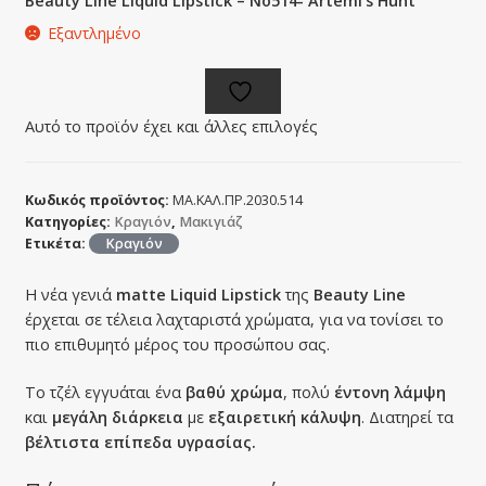
Beauty Line Liquid Lipstick – No514- Artemi’s Hunt
Εξαντλημένο
Αυτό το προϊόν έχει και άλλες επιλογές
Κωδικός προϊόντος:
ΜΑ.ΚΑΛ.ΠΡ.2030.514
Κατηγορίες:
Κραγιόν
,
Μακιγιάζ
Ετικέτα:
Κραγιόν
Η νέα γενιά
matte Liquid Lipstick
της
Beauty Line
έρχεται σε τέλεια λαχταριστά χρώματα, για να τονίσει το
πιο επιθυμητό μέρος του προσώπου σας.
Το τζέλ εγγυάται ένα
βαθύ χρώμα
, πολύ
έντονη λάμψη
και
μεγάλη διάρκεια
με
εξαιρετική κάλυψη
. Διατηρεί τα
βέλτιστα επίπεδα υγρασίας.