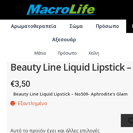
Απευθείας
Μετάβαση
μετάβαση
σε
Αρωματοθεραπεία
Σώμα
Πρόσωπο
στην
περιεχόμενο
πλοήγηση
Αξεσουάρ
Μάτια
Πρόσωπο
Χείλη
Beauty Line Liquid Lipstick 
€
3,50
Beauty Line Liquid Lipstick – No509- Aphrodite’s Glam
Εξαντλημένο
Αυτό το προϊόν έχει και άλλες επιλογές