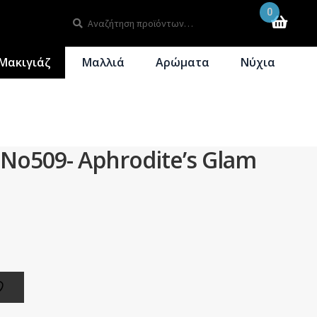
0
Αναζήτηση
Αναζήτηση
για:
Μακιγιάζ
Μαλλιά
Αρώματα
Νύχια
– No509- Aphrodite’s Glam