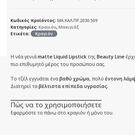
Κωδικός προϊόντος:
ΜΑ.ΚΑΛ.ΠΡ.2030.509
Κατηγορίες:
Κραγιόν
,
Μακιγιάζ
Ετικέτα:
Κραγιόν
Η νέα γενιά
matte Liquid Lipstick
της
Beauty Line
έρχε
πιο επιθυμητό μέρος του προσώπου σας.
Το τζέλ εγγυάται ένα
βαθύ χρώμα
, πολύ
έντονη λάμ
Διατηρεί τα
βέλτιστα επίπεδα υγρασίας.
Πώς να το χρησιμοποιήσετε
Εφαρμόστε το πάνω στο κραγιόν ή μόνο του.