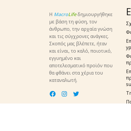
Ε
Η
Macro
Life
δημιουργήθηκε
με βάση τη φύση, τον
Σχ
άνθρωπο, την αρχαία γνώση
Φ
και τις σύγχρονες ανάγκες.
E
Σκοπός μας βλέπετε, ήταν
yp
και είναι, το καλό, ποιοτικό,
Φ
εγγυημένο και
π
αποτελεσματικό προϊόν που
Em
θα φθάνει στα χέρια του
π
καταναλωτή.
su
facebook
instagram
twitter
Τη
Πο