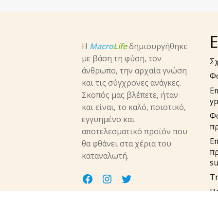
Ε
Η
Macro
Life
δημιουργήθηκε
με βάση τη φύση, τον
Σχ
άνθρωπο, την αρχαία γνώση
Φ
και τις σύγχρονες ανάγκες.
E
Σκοπός μας βλέπετε, ήταν
yp
και είναι, το καλό, ποιοτικό,
Φ
εγγυημένο και
π
αποτελεσματικό προϊόν που
Em
θα φθάνει στα χέρια του
π
καταναλωτή.
su
facebook
instagram
twitter
Τη
Πο