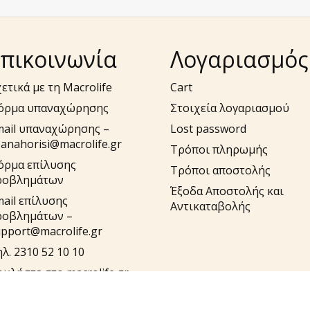
πικοινωνία
Λογαριασμός
ετικά με τη Macrolife
Cart
όρμα υπαναχώρησης
Στοιχεία λογαριασμού
mail υπαναχώρησης –
Lost password
anahorisi@macrolife.gr
Τρόποι πληρωμής
όρμα επίλυσης
Τρόποι αποστολής
ροβλημάτων
Έξοδα Αποστολής και
ail επίλυσης
Αντικαταβολής
ροβλημάτων –
pport@macrolife.gr
λ. 2310 52 10 10
υλήστε στο macrolife.gr