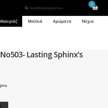
0
Αναζήτηση
Αναζήτηση
για:
Μακιγιάζ
Μαλλιά
Αρώματα
Νύχια
– No503- Lasting Sphinx’s
nigma