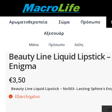
Απευθείας
Μετάβαση
μετάβαση
σε
Αρωματοθεραπεία
Σώμα
Πρόσωπο
στην
περιεχόμενο
πλοήγηση
Αξεσουάρ
Μάτια
Πρόσωπο
Χείλη
Beauty Line Liquid Lipstick 
Enigma
€
3,50
Beauty Line Liquid Lipstick – No503- Lasting Sphinx’s E
Εξαντλημένο