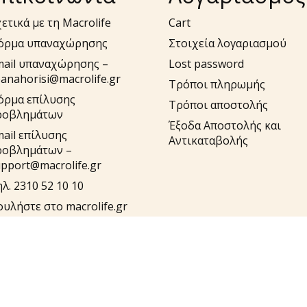
ετικά με τη Macrolife
Cart
όρμα υπαναχώρησης
Στοιχεία λογαριασμού
mail υπαναχώρησης –
Lost password
anahorisi@macrolife.gr
Τρόποι πληρωμής
όρμα επίλυσης
Τρόποι αποστολής
ροβλημάτων
Έξοδα Αποστολής και
ail επίλυσης
Αντικαταβολής
ροβλημάτων –
pport@macrolife.gr
λ. 2310 52 10 10
υλήστε στο macrolife.gr