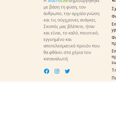
Η
Macro
Life
δημιουργήθηκε
με βάση τη φύση, τον
Σχ
άνθρωπο, την αρχαία γνώση
Φ
και τις σύγχρονες ανάγκες.
E
Σκοπός μας βλέπετε, ήταν
yp
και είναι, το καλό, ποιοτικό,
Φ
εγγυημένο και
π
αποτελεσματικό προϊόν που
Em
θα φθάνει στα χέρια του
π
καταναλωτή.
su
facebook
instagram
twitter
Τη
Πο