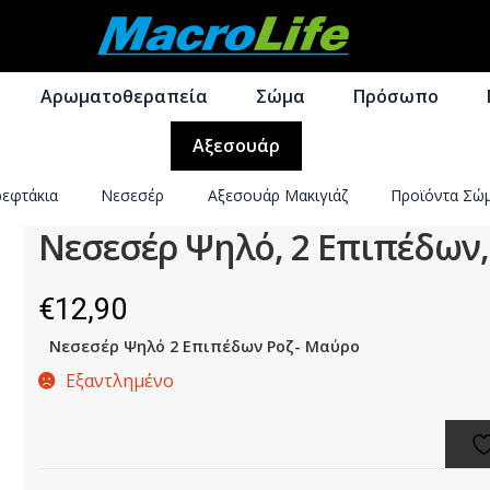
Απευθείας
Μετάβαση
μετάβαση
σε
Αρωματοθεραπεία
Σώμα
Πρόσωπο
στην
περιεχόμενο
πλοήγηση
Αξεσουάρ
εφτάκια
Νεσεσέρ
Αξεσουάρ Μακιγιάζ
Προϊόντα Σώ
Νεσεσέρ Ψηλό, 2 Επιπέδων,
€
12,90
Νεσεσέρ Ψηλό 2 Επιπέδων Ροζ- Μαύρο
Εξαντλημένο