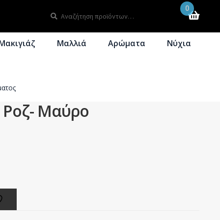
0
Αναζήτηση
Αναζήτηση
για:
Μακιγιάζ
Μαλλιά
Αρώματα
Νύχια
ματος
 Ροζ- Μαύρο