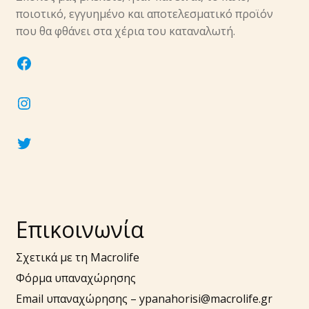
ποιοτικό, εγγυημένο και αποτελεσματικό προϊόν
που θα φθάνει στα χέρια του καταναλωτή.
facebook
instagram
twitter
Επικοινωνία
Σχετικά με τη Macrolife
Φόρμα υπαναχώρησης
Email υπαναχώρησης –
ypanahorisi@macrolife.gr