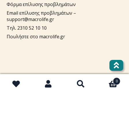
Φόρμα επίλυσης προβλημάτων
Email επίλυσης προβλημάτων –
support@macrolife.gr
Τηλ. 2310 52 10 10
Πουλήστε στο macrolife.gr
Λογαριασμός
0
Αναζήτηση
Αναζήτηση
Cart
για:
Στοιχεία λογαριασμού
Lost password
Τρόποι πληρωμής
Τρόποι αποστολής