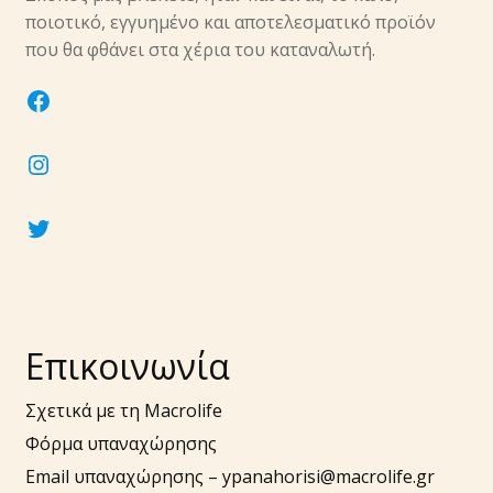
ποιοτικό, εγγυημένο και αποτελεσματικό προϊόν
που θα φθάνει στα χέρια του καταναλωτή.
facebook
instagram
twitter
Επικοινωνία
Σχετικά με τη Macrolife
Φόρμα υπαναχώρησης
Email υπαναχώρησης –
ypanahorisi@macrolife.gr