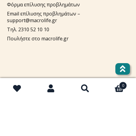
Φόρμα επίλυσης προβλημάτων
Email επίλυσης προβλημάτων –
support@macrolife.gr
Τηλ. 2310 52 10 10
Πουλήστε στο macrolife.gr
Λογαριασμός
0
Αναζήτηση
Αναζήτηση
Cart
για:
Στοιχεία λογαριασμού
Lost password
Τρόποι πληρωμής
Τρόποι αποστολής