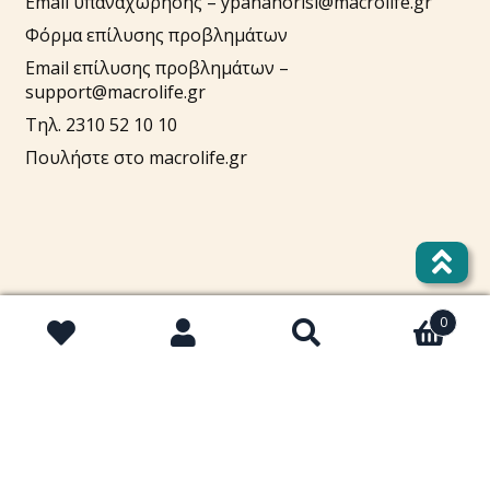
Email υπαναχώρησης –
ypanahorisi@macrolife.gr
Φόρμα επίλυσης προβλημάτων
Email επίλυσης προβλημάτων –
support@macrolife.gr
Τηλ. 2310 52 10 10
Πουλήστε στο macrolife.gr
Λογαριασμός
0
Αναζήτηση
Αναζήτηση
για:
Cart
Στοιχεία λογαριασμού
Lost password
Τρόποι πληρωμής