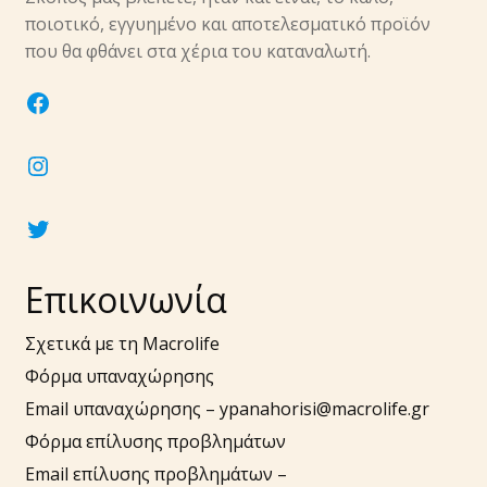
υπό-
ποιοτικό, εγγυημένο και αποτελεσματικό προϊόν
μενού
Επέκτα
που θα φθάνει στα χέρια του καταναλωτή.
Νύχια
υπό-
facebook
μενού
Επέκτα
Αξεσουάρ
υπό-
instagram
μενού
twitter
Επικοινωνία
Σχετικά με τη Macrolife
Φόρμα υπαναχώρησης
Email υπαναχώρησης –
ypanahorisi@macrolife.gr
Φόρμα επίλυσης προβλημάτων
Email επίλυσης προβλημάτων –