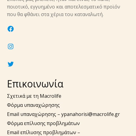
υπό-
ποιοτικό, εγγυημένο και αποτελεσματικό προϊόν
μενού
Επέκτα
που θα φθάνει στα χέρια του καταναλωτή.
Νύχια
υπό-
facebook
μενού
Επέκτα
Αξεσουάρ
υπό-
instagram
μενού
twitter
Επικοινωνία
Σχετικά με τη Macrolife
Φόρμα υπαναχώρησης
Email υπαναχώρησης –
ypanahorisi@macrolife.gr
Φόρμα επίλυσης προβλημάτων
Email επίλυσης προβλημάτων –