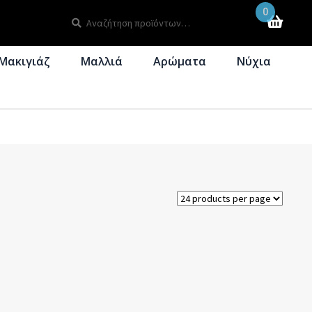
0
Αναζήτηση
Αναζήτηση
για:
Μακιγιάζ
Μαλλιά
Αρώματα
Νύχια