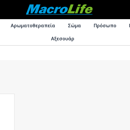
Απευθείας
Μετάβαση
μετάβαση
σε
Αρωματοθεραπεία
Σώμα
Πρόσωπο
στην
περιεχόμενο
πλοήγηση
Αξεσουάρ