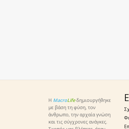
Ε
Η
Macro
Life
δημιουργήθηκε
με βάση τη φύση, τον
Σχ
άνθρωπο, την αρχαία γνώση
Φ
και τις σύγχρονες ανάγκες.
E
Σκοπός μας βλέπετε, ήταν