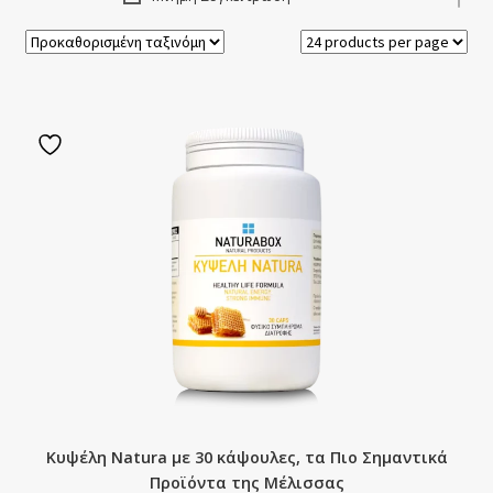
υπό-
Μύκητες & Βακτήρια
μενού
Επέκτα
Νευρικό Σύστημα
Νύχια
υπό-
Ομορφιά
μενού
Ουροποιητικό
Επέκτα
Αξεσουάρ
υπό-
μενού
Κυψέλη Natura με 30 κάψουλες, τα Πιο Σημαντικά
Προϊόντα της Μέλισσας