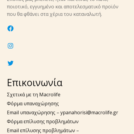
υπό-
ποιοτικό, εγγυημένο και αποτελεσματικό προϊόν
μενού
Επέκτα
που θα φθάνει στα χέρια του καταναλωτή.
Νύχια
υπό-
facebook
μενού
Επέκτα
Αξεσουάρ
υπό-
instagram
μενού
twitter
Επικοινωνία
Σχετικά με τη Macrolife
Φόρμα υπαναχώρησης
Email υπαναχώρησης –
ypanahorisi@macrolife.gr
Φόρμα επίλυσης προβλημάτων
Email επίλυσης προβλημάτων –