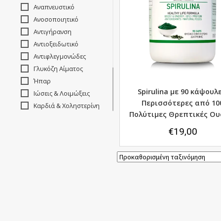
Αναπνευστικό
Ανοσοποιητικό
Αντιγήρανση
Αντιοξειδωτικό
Αντιφλεγμονώδες
Γλυκόζη Αίματος
Ήπαρ
Spirulina με 90 κάψουλε
Ιώσεις & Λοιμώξεις
Περισσότερες από 10
Καρδιά & Χοληστερίνη
Πολύτιμες Θρεπτικές Ου
Μνήμη-Συγκέντρωση
€
19,00
Μύες
Οστά & Αρθρώσεις
Πίεση
Χοληστερόλη