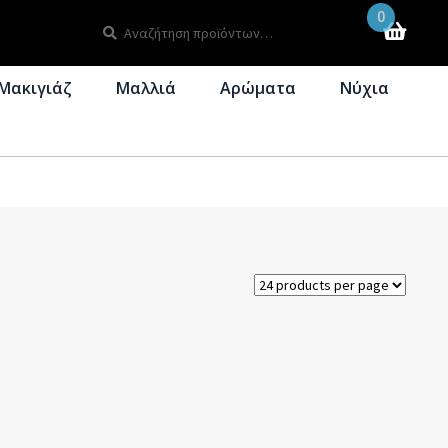
0
Αναζήτηση
Αναζήτηση
για:
Μακιγιάζ
Μαλλιά
Αρώματα
Νύχια