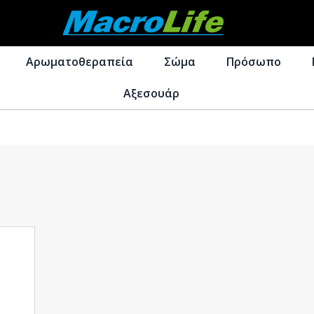
Απευθείας
Μετάβαση
μετάβαση
σε
Αρωματοθεραπεία
Σώμα
Πρόσωπο
στην
περιεχόμενο
πλοήγηση
Αξεσουάρ