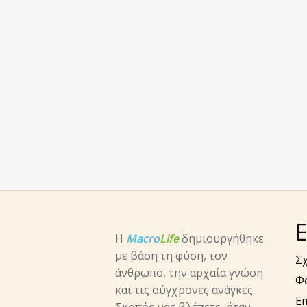
Ε
Η
Macro
Life
δημιουργήθηκε
με βάση τη φύση, τον
Σχ
άνθρωπο, την αρχαία γνώση
Φ
και τις σύγχρονες ανάγκες.
E
Σκοπός μας βλέπετε, ήταν