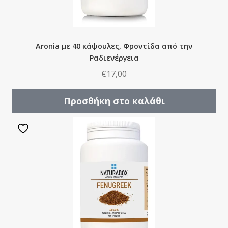
υπό-
μενού
Επέκτα
Νύχια
υπό-
Aronia με 40 κάψουλες, Φροντίδα από την
μενού
Επέκτα
Αξεσουάρ
Ραδιενέργεια
υπό-
€
17,00
μενού
Προσθήκη στο καλάθι