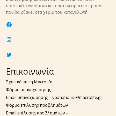
υπό-
ποιοτικό, εγγυημένο και αποτελεσματικό προϊόν
μενού
Επέκτα
που θα φθάνει στα χέρια του καταναλωτή.
Νύχια
υπό-
facebook
μενού
Επέκτα
Αξεσουάρ
υπό-
instagram
μενού
twitter
Επικοινωνία
Σχετικά με τη Macrolife
Φόρμα υπαναχώρησης
Email υπαναχώρησης –
ypanahorisi@macrolife.gr
Φόρμα επίλυσης προβλημάτων
Email επίλυσης προβλημάτων –