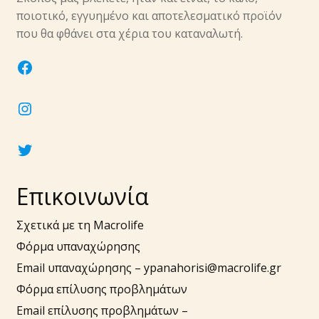
υπό-
ποιοτικό, εγγυημένο και αποτελεσματικό προϊόν
μενού
Επέκτα
που θα φθάνει στα χέρια του καταναλωτή.
Νύχια
υπό-
facebook
μενού
Επέκτα
Αξεσουάρ
υπό-
instagram
μενού
twitter
Επικοινωνία
Σχετικά με τη Macrolife
Φόρμα υπαναχώρησης
Email υπαναχώρησης –
ypanahorisi@macrolife.gr
Φόρμα επίλυσης προβλημάτων
Email επίλυσης προβλημάτων –