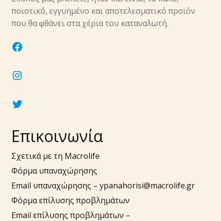
υπό-
ποιοτικό, εγγυημένο και αποτελεσματικό προϊόν
μενού
Επέκτα
που θα φθάνει στα χέρια του καταναλωτή.
Νύχια
υπό-
facebook
μενού
Επέκτα
Αξεσουάρ
υπό-
instagram
μενού
twitter
Επικοινωνία
Σχετικά με τη Macrolife
Φόρμα υπαναχώρησης
Email υπαναχώρησης –
ypanahorisi@macrolife.gr
Φόρμα επίλυσης προβλημάτων
Email επίλυσης προβλημάτων –