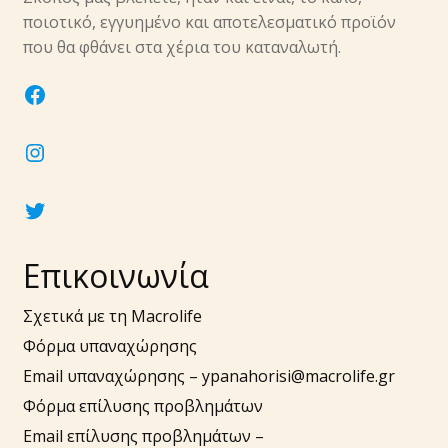
υπό-
ποιοτικό, εγγυημένο και αποτελεσματικό προϊόν
μενού
Επέκτα
που θα φθάνει στα χέρια του καταναλωτή.
Νύχια
υπό-
facebook
μενού
Επέκτα
Αξεσουάρ
υπό-
instagram
μενού
twitter
Επικοινωνία
Σχετικά με τη Macrolife
Φόρμα υπαναχώρησης
Email υπαναχώρησης –
ypanahorisi@macrolife.gr
Φόρμα επίλυσης προβλημάτων
Email επίλυσης προβλημάτων –