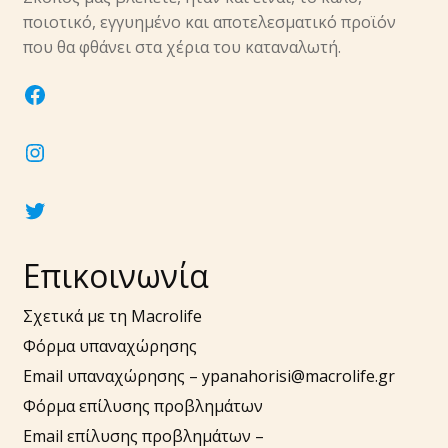
υπό-
ποιοτικό, εγγυημένο και αποτελεσματικό προϊόν
μενού
Επέκτα
που θα φθάνει στα χέρια του καταναλωτή.
Νύχια
υπό-
facebook
μενού
Επέκτα
Αξεσουάρ
υπό-
instagram
μενού
twitter
Επικοινωνία
Σχετικά με τη Macrolife
Φόρμα υπαναχώρησης
Email υπαναχώρησης –
ypanahorisi@macrolife.gr
Φόρμα επίλυσης προβλημάτων
Email επίλυσης προβλημάτων –