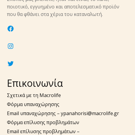
υπό-
ποιοτικό, εγγυημένο και αποτελεσματικό προϊόν
μενού
Επέκτα
που θα φθάνει στα χέρια του καταναλωτή.
Νύχια
υπό-
facebook
μενού
Επέκτα
Αξεσουάρ
υπό-
instagram
μενού
twitter
Επικοινωνία
Σχετικά με τη Macrolife
Φόρμα υπαναχώρησης
Email υπαναχώρησης –
ypanahorisi@macrolife.gr
Φόρμα επίλυσης προβλημάτων
Email επίλυσης προβλημάτων –