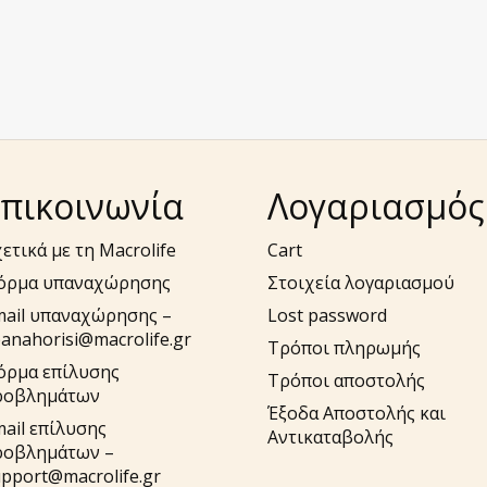
πικοινωνία
Λογαριασμός
ετικά με τη Macrolife
Cart
όρμα υπαναχώρησης
Στοιχεία λογαριασμού
mail υπαναχώρησης –
Lost password
anahorisi@macrolife.gr
Τρόποι πληρωμής
όρμα επίλυσης
Τρόποι αποστολής
ροβλημάτων
Έξοδα Αποστολής και
ail επίλυσης
Αντικαταβολής
ροβλημάτων –
pport@macrolife.gr