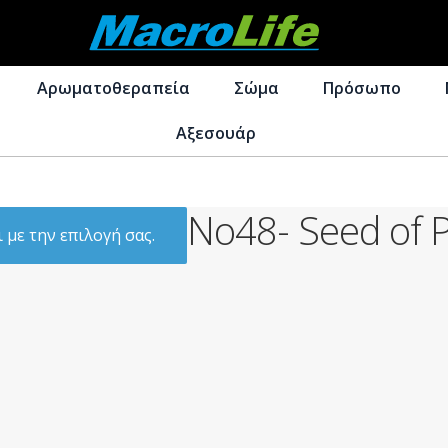
Απευθείας
Μετάβαση
μετάβαση
σε
Αρωματοθεραπεία
Σώμα
Πρόσωπο
στην
περιεχόμενο
πλοήγηση
Αξεσουάρ
No48- Seed of P
 με την επιλογή σας.