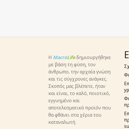
Ε
Η
Macro
Life
δημιουργήθηκε
με βάση τη φύση, τον
Σχ
άνθρωπο, την αρχαία γνώση
Φ
και τις σύγχρονες ανάγκες.
E
Σκοπός μας βλέπετε, ήταν
yp
και είναι, το καλό, ποιοτικό,
Φ
εγγυημένο και
π
αποτελεσματικό προϊόν που
Em
θα φθάνει στα χέρια του
π
καταναλωτή.
su