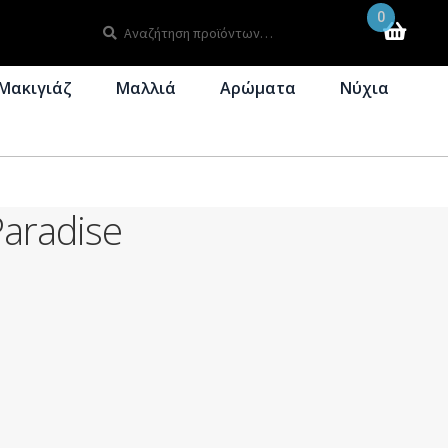
0
Αναζήτηση
Αναζήτηση
για:
Μακιγιάζ
Μαλλιά
Αρώματα
Νύχια
aradise