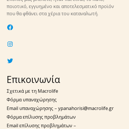
υπό-
ποιοτικό, εγγυημένο και αποτελεσματικό προϊόν
μενού
Επέκτα
που θα φθάνει στα χέρια του καταναλωτή.
Νύχια
υπό-
facebook
μενού
Επέκτα
Αξεσουάρ
υπό-
instagram
μενού
twitter
Επικοινωνία
Σχετικά με τη Macrolife
Φόρμα υπαναχώρησης
Email υπαναχώρησης –
ypanahorisi@macrolife.gr
Φόρμα επίλυσης προβλημάτων
Email επίλυσης προβλημάτων –