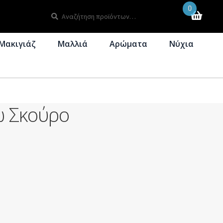
0
Αναζήτηση
Αναζήτηση
για:
Μακιγιάζ
Μαλλιά
Αρώματα
Νύχια
 Σκούρο