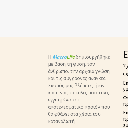
Ε
Η
Macro
Life
δημιουργήθηκε
με βάση τη φύση, τον
Σχ
άνθρωπο, την αρχαία γνώση
Φ
και τις σύγχρονες ανάγκες.
E
Σκοπός μας βλέπετε, ήταν
yp
και είναι, το καλό, ποιοτικό,
Φ
εγγυημένο και
π
αποτελεσματικό προϊόν που
Em
θα φθάνει στα χέρια του
π
καταναλωτή.
su