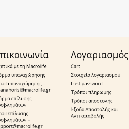
πικοινωνία
Λογαριασμός
ετικά με τη Macrolife
Cart
όρμα υπαναχώρησης
Στοιχεία λογαριασμού
mail υπαναχώρησης –
Lost password
anahorisi@macrolife.gr
Τρόποι πληρωμής
όρμα επίλυσης
Τρόποι αποστολής
ροβλημάτων
Έξοδα Αποστολής και
ail επίλυσης
Αντικαταβολής
ροβλημάτων –
pport@macrolife.gr