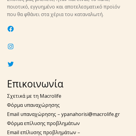
υπό-
ποιοτικό, εγγυημένο και αποτελεσματικό προϊόν
μενού
Επέκτα
που θα φθάνει στα χέρια του καταναλωτή.
Νύχια
υπό-
facebook
μενού
Επέκτα
Αξεσουάρ
υπό-
instagram
μενού
twitter
Επικοινωνία
Σχετικά με τη Macrolife
Φόρμα υπαναχώρησης
Email υπαναχώρησης –
ypanahorisi@macrolife.gr
Φόρμα επίλυσης προβλημάτων
Email επίλυσης προβλημάτων –