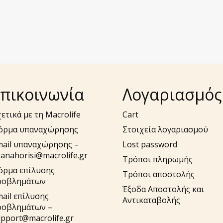
πικοινωνία
Λογαριασμός
ετικά με τη Macrolife
Cart
όρμα υπαναχώρησης
Στοιχεία λογαριασμού
mail υπαναχώρησης –
Lost password
anahorisi@macrolife.gr
Τρόποι πληρωμής
όρμα επίλυσης
Τρόποι αποστολής
ροβλημάτων
Έξοδα Αποστολής και
ail επίλυσης
Αντικαταβολής
ροβλημάτων –
pport@macrolife.gr