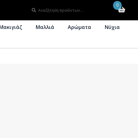
0
Αναζήτηση
Αναζήτηση
για:
Μακιγιάζ
Μαλλιά
Αρώματα
Νύχια