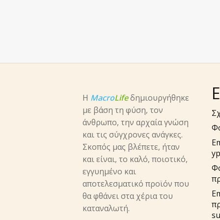
Ε
Η
Macro
Life
δημιουργήθηκε
με βάση τη φύση, τον
Σχ
άνθρωπο, την αρχαία γνώση
Φ
και τις σύγχρονες ανάγκες.
E
Σκοπός μας βλέπετε, ήταν
yp
και είναι, το καλό, ποιοτικό,
Φ
εγγυημένο και
π
αποτελεσματικό προϊόν που
Em
θα φθάνει στα χέρια του
π
καταναλωτή.
su