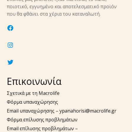
υπό-
ποιοτικό, εγγυημένο και αποτελεσματικό προϊόν
μενού
Επέκτα
που θα φθάνει στα χέρια του καταναλωτή.
Νύχια
υπό-
facebook
μενού
Επέκτα
Αξεσουάρ
υπό-
instagram
μενού
twitter
Επικοινωνία
Σχετικά με τη Macrolife
Φόρμα υπαναχώρησης
Email υπαναχώρησης –
ypanahorisi@macrolife.gr
Φόρμα επίλυσης προβλημάτων
Email επίλυσης προβλημάτων –