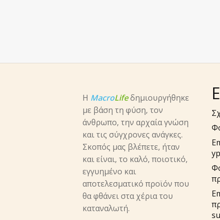
Ε
Η
Macro
Life
δημιουργήθηκε
με βάση τη φύση, τον
Σχ
άνθρωπο, την αρχαία γνώση
Φ
και τις σύγχρονες ανάγκες.
E
Σκοπός μας βλέπετε, ήταν
yp
και είναι, το καλό, ποιοτικό,
Φ
εγγυημένο και
π
αποτελεσματικό προϊόν που
Em
θα φθάνει στα χέρια του
π
καταναλωτή.
su