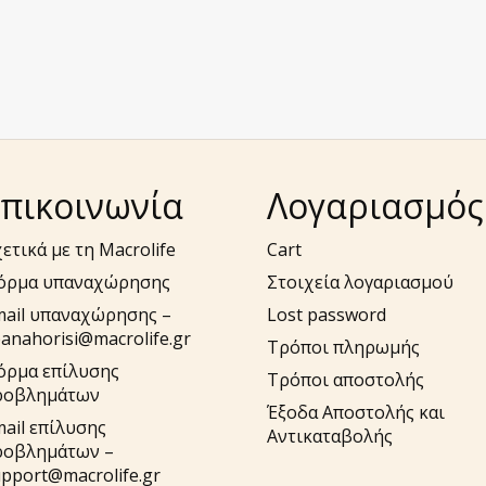
πικοινωνία
Λογαριασμός
ετικά με τη Macrolife
Cart
όρμα υπαναχώρησης
Στοιχεία λογαριασμού
mail υπαναχώρησης –
Lost password
anahorisi@macrolife.gr
Τρόποι πληρωμής
όρμα επίλυσης
Τρόποι αποστολής
ροβλημάτων
Έξοδα Αποστολής και
ail επίλυσης
Αντικαταβολής
ροβλημάτων –
pport@macrolife.gr