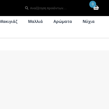
0
Αναζήτηση
Αναζήτηση
για:
Μακιγιάζ
Μαλλιά
Αρώματα
Νύχια