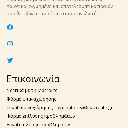
υπό-
ποιοτικό, εγγυημένο και αποτελεσματικό προϊόν
μενού
Επέκτα
που θα φθάνει στα χέρια του καταναλωτή.
Νύχια
υπό-
facebook
μενού
Επέκτα
Αξεσουάρ
υπό-
instagram
μενού
twitter
Επικοινωνία
Σχετικά με τη Macrolife
Φόρμα υπαναχώρησης
Email υπαναχώρησης –
ypanahorisi@macrolife.gr
Φόρμα επίλυσης προβλημάτων
Email επίλυσης προβλημάτων –