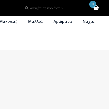
0
Αναζήτηση
Αναζήτηση
για:
Μακιγιάζ
Μαλλιά
Αρώματα
Νύχια