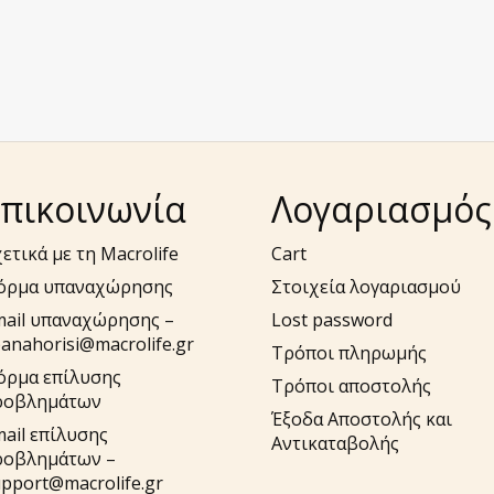
πικοινωνία
Λογαριασμός
ετικά με τη Macrolife
Cart
όρμα υπαναχώρησης
Στοιχεία λογαριασμού
mail υπαναχώρησης –
Lost password
anahorisi@macrolife.gr
Τρόποι πληρωμής
όρμα επίλυσης
Τρόποι αποστολής
ροβλημάτων
Έξοδα Αποστολής και
ail επίλυσης
Αντικαταβολής
ροβλημάτων –
pport@macrolife.gr