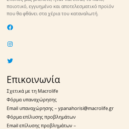
υπό-
ποιοτικό, εγγυημένο και αποτελεσματικό προϊόν
μενού
Επέκτα
που θα φθάνει στα χέρια του καταναλωτή.
Νύχια
υπό-
facebook
μενού
Επέκτα
Αξεσουάρ
υπό-
instagram
μενού
twitter
Επικοινωνία
Σχετικά με τη Macrolife
Φόρμα υπαναχώρησης
Email υπαναχώρησης –
ypanahorisi@macrolife.gr
Φόρμα επίλυσης προβλημάτων
Email επίλυσης προβλημάτων –