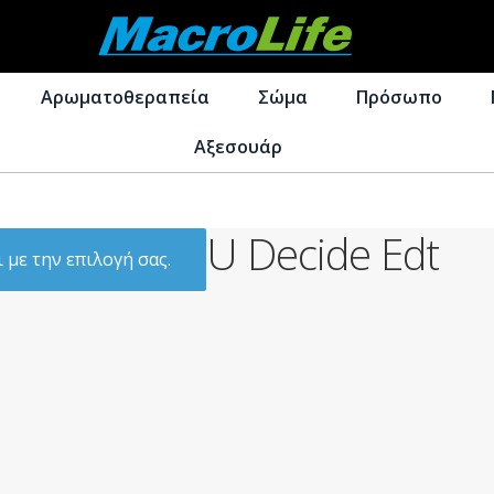
Απευθείας
Μετάβαση
μετάβαση
σε
Αρωματοθεραπεία
Σώμα
Πρόσωπο
στην
περιεχόμενο
πλοήγηση
Αξεσουάρ
U Decide Edt
 με την επιλογή σας.