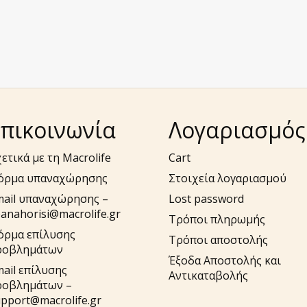
πικοινωνία
Λογαριασμός
ετικά με τη Macrolife
Cart
όρμα υπαναχώρησης
Στοιχεία λογαριασμού
mail υπαναχώρησης –
Lost password
anahorisi@macrolife.gr
Τρόποι πληρωμής
όρμα επίλυσης
Τρόποι αποστολής
ροβλημάτων
Έξοδα Αποστολής και
ail επίλυσης
Αντικαταβολής
ροβλημάτων –
pport@macrolife.gr