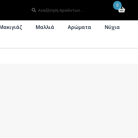
0
Αναζήτηση
Αναζήτηση
για:
Μακιγιάζ
Μαλλιά
Αρώματα
Νύχια