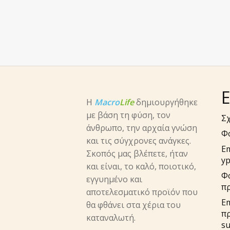
Ε
Η
Macro
Life
δημιουργήθηκε
με βάση τη φύση, τον
Σχ
άνθρωπο, την αρχαία γνώση
Φ
και τις σύγχρονες ανάγκες.
E
Σκοπός μας βλέπετε, ήταν
yp
και είναι, το καλό, ποιοτικό,
Φ
εγγυημένο και
π
αποτελεσματικό προϊόν που
Em
θα φθάνει στα χέρια του
π
καταναλωτή.
su