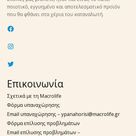
υπό-
ποιοτικό, εγγυημένο και αποτελεσματικό προϊόν
μενού
Επέκτα
που θα φθάνει στα χέρια του καταναλωτή.
Νύχια
υπό-
facebook
μενού
Επέκτα
Αξεσουάρ
υπό-
instagram
μενού
twitter
Επικοινωνία
Σχετικά με τη Macrolife
Φόρμα υπαναχώρησης
Email υπαναχώρησης –
ypanahorisi@macrolife.gr
Φόρμα επίλυσης προβλημάτων
Email επίλυσης προβλημάτων –